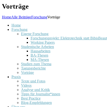
Vorträge
Home
Alle Beiträge
Forschung
Vorträge
Home
Forschung
Eigene Forschung
Forschungsprojekt: Elektrotechnik statt BibisBeau
Working Papers
Studentische Arbeiten
Hausarbeiten
BA-Thesen
MA-Thesen
Studien zum Thema
Tagungsberichte
Vorträge
Praxis
Texte und Fotos
Videos
Analyse und Kritik
Tipps für Journalist*innen
Best Practice
Blog-Empfehlungen
Über uns