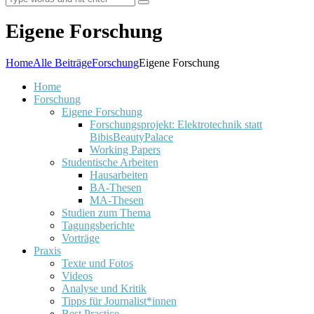
Eigene Forschung
Home
Alle Beiträge
Forschung
Eigene Forschung
Home
Forschung
Eigene Forschung
Forschungsprojekt: Elektrotechnik statt
BibisBeautyPalace
Working Papers
Studentische Arbeiten
Hausarbeiten
BA-Thesen
MA-Thesen
Studien zum Thema
Tagungsberichte
Vorträge
Praxis
Texte und Fotos
Videos
Analyse und Kritik
Tipps für Journalist*innen
Best Practice