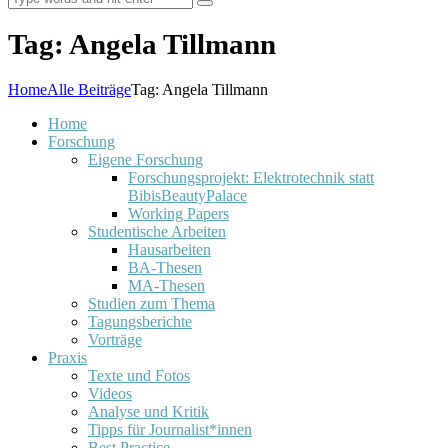
Tag: Angela Tillmann
Home
Alle Beiträge
Tag: Angela Tillmann
Home
Forschung
Eigene Forschung
Forschungsprojekt: Elektrotechnik statt
BibisBeautyPalace
Working Papers
Studentische Arbeiten
Hausarbeiten
BA-Thesen
MA-Thesen
Studien zum Thema
Tagungsberichte
Vorträge
Praxis
Texte und Fotos
Videos
Analyse und Kritik
Tipps für Journalist*innen
Best Practice