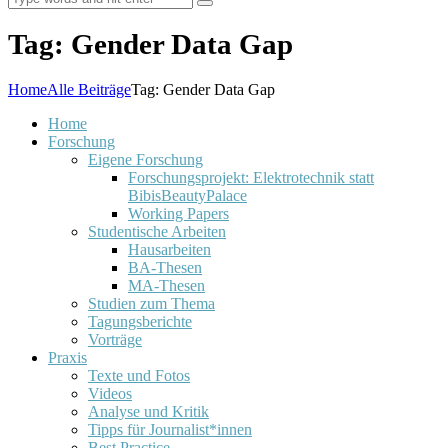
Tag: Gender Data Gap
Home
Alle Beiträge
Tag: Gender Data Gap
Home
Forschung
Eigene Forschung
Forschungsprojekt: Elektrotechnik statt
BibisBeautyPalace
Working Papers
Studentische Arbeiten
Hausarbeiten
BA-Thesen
MA-Thesen
Studien zum Thema
Tagungsberichte
Vorträge
Praxis
Texte und Fotos
Videos
Analyse und Kritik
Tipps für Journalist*innen
Best Practice