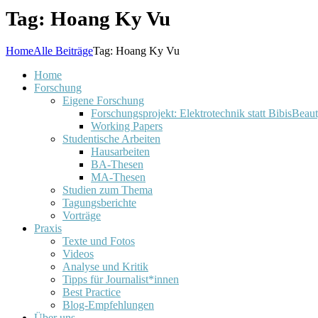
Tag: Hoang Ky Vu
Home
Alle Beiträge
Tag: Hoang Ky Vu
Home
Forschung
Eigene Forschung
Forschungsprojekt: Elektrotechnik statt BibisBeau
Working Papers
Studentische Arbeiten
Hausarbeiten
BA-Thesen
MA-Thesen
Studien zum Thema
Tagungsberichte
Vorträge
Praxis
Texte und Fotos
Videos
Analyse und Kritik
Tipps für Journalist*innen
Best Practice
Blog-Empfehlungen
Über uns