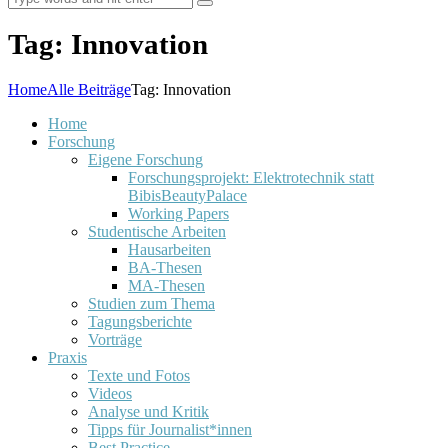
Tag: Innovation
Home
Alle Beiträge
Tag: Innovation
Home
Forschung
Eigene Forschung
Forschungsprojekt: Elektrotechnik statt
BibisBeautyPalace
Working Papers
Studentische Arbeiten
Hausarbeiten
BA-Thesen
MA-Thesen
Studien zum Thema
Tagungsberichte
Vorträge
Praxis
Texte und Fotos
Videos
Analyse und Kritik
Tipps für Journalist*innen
Best Practice