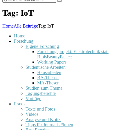
Tag: IoT
Home
Alle Beiträge
Tag: IoT
Home
Forschung
Eigene Forschung
Forschungsprojekt: Elektrotechnik statt
BibisBeautyPalace
Working Papers
Studentische Arbeiten
Hausarbeiten
BA-Thesen
MA-Thesen
Studien zum Thema
Tagungsberichte
Vorträge
Praxis
Texte und Fotos
Videos
Analyse und Kritik
Tipps für Journalist*innen
Best Practice