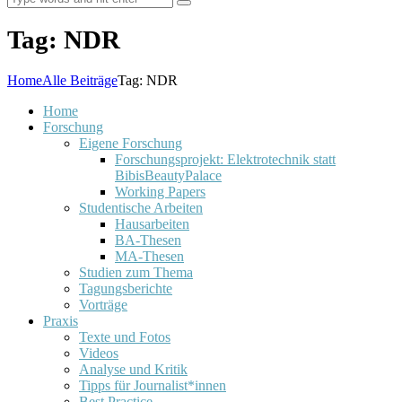
Tag: NDR
Home
Alle Beiträge
Tag: NDR
Home
Forschung
Eigene Forschung
Forschungsprojekt: Elektrotechnik statt
BibisBeautyPalace
Working Papers
Studentische Arbeiten
Hausarbeiten
BA-Thesen
MA-Thesen
Studien zum Thema
Tagungsberichte
Vorträge
Praxis
Texte und Fotos
Videos
Analyse und Kritik
Tipps für Journalist*innen
Best Practice