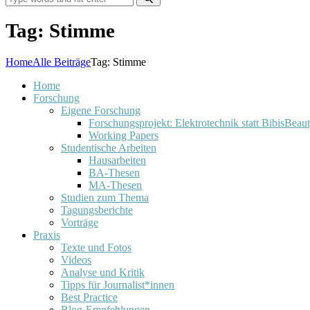
Tag: Stimme
Home
Alle Beiträge
Tag: Stimme
Home
Forschung
Eigene Forschung
Forschungsprojekt: Elektrotechnik statt BibisBeau
Working Papers
Studentische Arbeiten
Hausarbeiten
BA-Thesen
MA-Thesen
Studien zum Thema
Tagungsberichte
Vorträge
Praxis
Texte und Fotos
Videos
Analyse und Kritik
Tipps für Journalist*innen
Best Practice
Blog-Empfehlungen