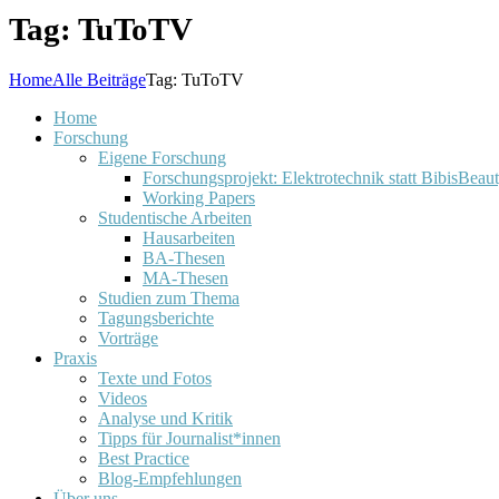
Tag: TuToTV
Home
Alle Beiträge
Tag: TuToTV
Home
Forschung
Eigene Forschung
Forschungsprojekt: Elektrotechnik statt BibisBeau
Working Papers
Studentische Arbeiten
Hausarbeiten
BA-Thesen
MA-Thesen
Studien zum Thema
Tagungsberichte
Vorträge
Praxis
Texte und Fotos
Videos
Analyse und Kritik
Tipps für Journalist*innen
Best Practice
Blog-Empfehlungen
Über uns