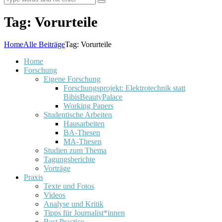
Tag: Vorurteile
Home
Alle Beiträge
Tag: Vorurteile
Home
Forschung
Eigene Forschung
Forschungsprojekt: Elektrotechnik statt
BibisBeautyPalace
Working Papers
Studentische Arbeiten
Hausarbeiten
BA-Thesen
MA-Thesen
Studien zum Thema
Tagungsberichte
Vorträge
Praxis
Texte und Fotos
Videos
Analyse und Kritik
Tipps für Journalist*innen
Best Practice