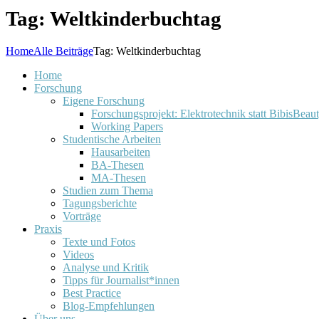
Tag: Weltkinderbuchtag
Home
Alle Beiträge
Tag: Weltkinderbuchtag
Home
Forschung
Eigene Forschung
Forschungsprojekt: Elektrotechnik statt BibisBeau
Working Papers
Studentische Arbeiten
Hausarbeiten
BA-Thesen
MA-Thesen
Studien zum Thema
Tagungsberichte
Vorträge
Praxis
Texte und Fotos
Videos
Analyse und Kritik
Tipps für Journalist*innen
Best Practice
Blog-Empfehlungen
Über uns