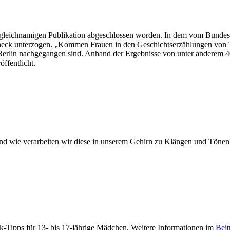
 gleichnamigen Publikation abgeschlossen worden. In dem vom Bundes
ck unterzogen. „Kommen Frauen in den Geschichtserzählungen von T
Berlin nachgegangen sind. Anhand der Ergebnisse von unter anderem 4
ffentlicht.
 wie verarbeiten wir diese in unserem Gehirn zu Klängen und Tönen
-Tipps für 13- bis 17-jährige Mädchen. Weitere Informationen im
Beit