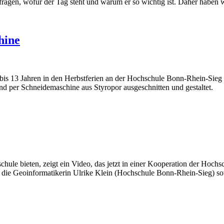
ragen, wofür der Tag steht und warum er so wichtig ist. Daher haben w
hine
bis 13 Jahren in den Herbstferien an der Hochschule Bonn-Rhein-Sie
nd per Schneidemaschine aus Styropor ausgeschnitten und gestaltet.
chule bieten, zeigt ein Video, das jetzt in einer Kooperation der Ho
d die Geoinformatikerin Ulrike Klein (Hochschule Bonn-Rhein-Sieg) 