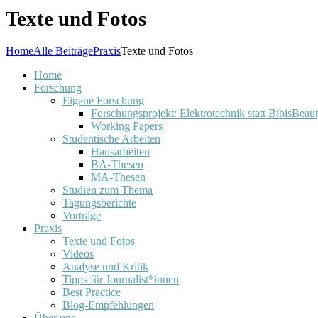
Texte und Fotos
Home
Alle Beiträge
Praxis
Texte und Fotos
Home
Forschung
Eigene Forschung
Forschungsprojekt: Elektrotechnik statt BibisBeau
Working Papers
Studentische Arbeiten
Hausarbeiten
BA-Thesen
MA-Thesen
Studien zum Thema
Tagungsberichte
Vorträge
Praxis
Texte und Fotos
Videos
Analyse und Kritik
Tipps für Journalist*innen
Best Practice
Blog-Empfehlungen
Über uns