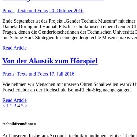
Praxis
,
Texte und Fotos
20. Oktober 2016
Ende September ist das Projekt „Gender Technik Museum“ mit einer
Daniela Döring und Hannah Fitsch Technikmuseen einem Gender-Che
Fragen, denen die Genderforscherinnen der Technischen Universität 
mit Sabine Hark Strategien für eine gendergerechte Musemspraxis verö
Read Article
Von der Akustik zum Hörspiel
Praxis
,
Texte und Fotos
17. Juli 2016
Wie nehmen wir Menschen mit unseren Ohren Schallwellen wahr? Und
Forscherlabor an der Hochschule Bonn-Rhein-Sieg nachgegangen.
Read Article
Seitennummerierung
Page
Page
Page
Page
Page
<
1
2
3
4
5
>
der
Beiträge
technikfreundinnen
Auf unserem Instagram-Account „technikfreundinnen“ gibt es Technik