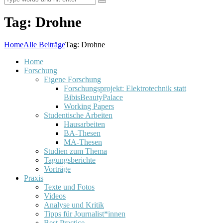
Tag: Drohne
Home
Alle Beiträge
Tag: Drohne
Home
Forschung
Eigene Forschung
Forschungsprojekt: Elektrotechnik statt
BibisBeautyPalace
Working Papers
Studentische Arbeiten
Hausarbeiten
BA-Thesen
MA-Thesen
Studien zum Thema
Tagungsberichte
Vorträge
Praxis
Texte und Fotos
Videos
Analyse und Kritik
Tipps für Journalist*innen
Best Practice