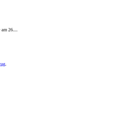
 am 26....
rag
.