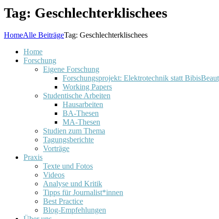
Tag: Geschlechterklischees
Home
Alle Beiträge
Tag: Geschlechterklischees
Home
Forschung
Eigene Forschung
Forschungsprojekt: Elektrotechnik statt BibisBeau
Working Papers
Studentische Arbeiten
Hausarbeiten
BA-Thesen
MA-Thesen
Studien zum Thema
Tagungsberichte
Vorträge
Praxis
Texte und Fotos
Videos
Analyse und Kritik
Tipps für Journalist*innen
Best Practice
Blog-Empfehlungen
Über uns