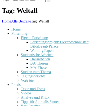
Tag: Weltall
Home
Alle Beiträge
Tag: Weltall
Home
Forschung
Eigene Forschung
Forschungsprojekt: Elektrotechnik statt
BibisBeautyPalace
Working Papers
Studentische Arbeiten
Hausarbeiten
BA-Thesen
MA-Thesen
Studien zum Thema
Tagungsberichte
Vorträge
Praxis
Texte und Fotos
Videos
Analyse und Kritik
Tipps für Journalist*innen
Best Practice