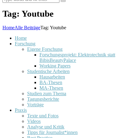
Tag: Youtube
Home
Alle Beiträge
Tag: Youtube
Home
Forschung
Eigene Forschung
Forschungsprojekt: Elektrotechnik statt
BibisBeautyPalace
Working Papers
Studentische Arbeiten
Hausarbeiten
BA-Thesen
MA-Thesen
Studien zum Thema
Tagungsberichte
Vorträge
Praxis
Texte und Fotos
Videos
Analyse und Kritik
Tipps für Journalist*innen
Best Practice