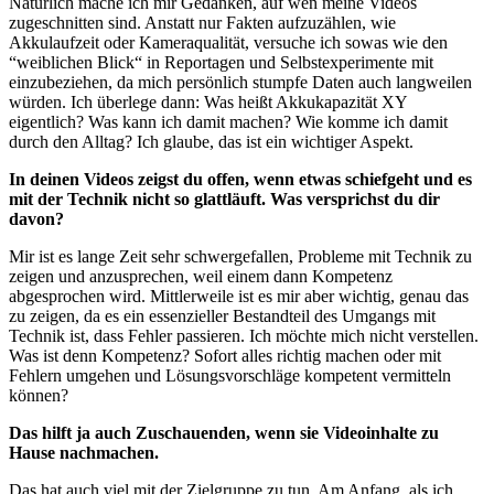
Natürlich mache ich mir Gedanken, auf wen meine Videos
zugeschnitten sind. Anstatt nur Fakten aufzuzählen, wie
Akkulaufzeit oder Kameraqualität, versuche ich sowas wie den
“weiblichen Blick“ in Reportagen und Selbstexperimente mit
einzubeziehen, da mich persönlich stumpfe Daten auch langweilen
würden. Ich überlege dann: Was heißt Akkukapazität XY
eigentlich? Was kann ich damit machen? Wie komme ich damit
durch den Alltag? Ich glaube, das ist ein wichtiger Aspekt.
In deinen Videos zeigst du offen, wenn etwas schiefgeht und es
mit der Technik nicht so glattläuft. Was versprichst du dir
davon?
Mir ist es lange Zeit sehr schwergefallen, Probleme mit Technik zu
zeigen und anzusprechen, weil einem dann Kompetenz
abgesprochen wird. Mittlerweile ist es mir aber wichtig, genau das
zu zeigen, da es ein essenzieller Bestandteil des Umgangs mit
Technik ist, dass Fehler passieren. Ich möchte mich nicht verstellen.
Was ist denn Kompetenz? Sofort alles richtig machen oder mit
Fehlern umgehen und Lösungsvorschläge kompetent vermitteln
können?
Das hilft ja auch Zuschauenden, wenn sie Videoinhalte zu
Hause nachmachen.
Das hat auch viel mit der Zielgruppe zu tun. Am Anfang, als ich