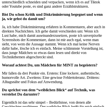
unterschiedlich schneiden und verpacken, wenn ich es auf Tiktok
oder Youtube poste, es sind ganz andere Erzählstrukturen.
Bist Du schon Kritik und Diskriminierung begegnet und wenn
ja, wie gehst du damit um?
Ja, ich habe Diskriminierung erfahren in Kommentaren, aber auch in
direkten Nachrichten. Ich gehe damit verschieden um: Wenn ich
Lust habe, mich damit auseinanderzusetzen, poste ich unverpixelte
Screenshots der Kommentare, dann ist mir auch egal, wenn man
sieht, von wem die Aussage stammt. Wenn ich mal keine Nerven
dafür habe, lösche ich es einfach. Meine schlimmste Vorstellung ist,
dass junge Mädchen so etwas dann lesen und direkt von
Technikthemen abgeschreckt sind.
Worauf achtest Du, um Mädchen für MINT zu begeistern?
Mir fallen da drei Punkte ein. Erstens: Eine lockere, authentische,
humorvolle Art. Zweitens: Eine gewisse Fehlertoleranz. Drittens:
Alltagsnähe und Fokus auf Anwendung.
Du sprichst von dem “weiblichen Blick“ auf Technik, was
verstehst Du darunter?
Eigentlich ist das sehr simpel – Bedürfnisse, von denen alle
Geschlechter profitieren. Der weibliche Blick heißt für mich einfach