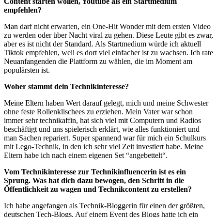
Content starten wollen, Youtube als ein Startmedium
empfehlen?
Man darf nicht erwarten, ein One-Hit Wonder mit dem ersten Video
zu werden oder über Nacht viral zu gehen. Diese Leute gibt es zwar,
aber es ist nicht der Standard. Als Startmedium würde ich aktuell
Tiktok empfehlen, weil es dort viel einfacher ist zu wachsen. Ich rate
Neuanfangenden die Plattform zu wählen, die im Moment am
populärsten ist.
Woher stammt dein Technikinteresse?
Meine Eltern haben Wert darauf gelegt, mich und meine Schwester
ohne feste Rollenklischees zu erziehen. Mein Vater war schon
immer sehr technikaffin, hat sich viel mit Computern und Radios
beschäftigt und uns spielerisch erklärt, wie alles funktioniert und
man Sachen repariert. Super spannend war für mich ein Schulkurs
mit Lego-Technik, in den ich sehr viel Zeit investiert habe. Meine
Eltern habe ich nach einem eigenen Set “angebettelt“.
Vom Technikinteresse zur Technikinfluencerin ist es ein
Sprung. Was hat dich dazu bewogen, den Schritt in die
Öffentlichkeit zu wagen und Technikcontent zu erstellen?
Ich habe angefangen als Technik-Bloggerin für einen der größten,
deutschen Tech-Blogs. Auf einem Event des Blogs hatte ich ein