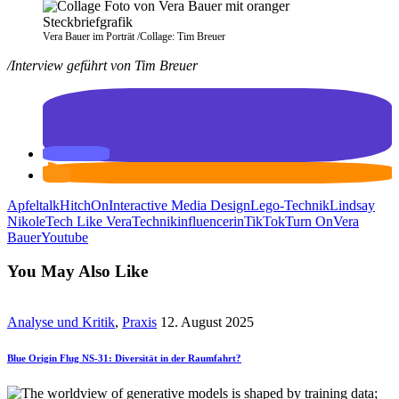
Vera Bauer im Porträt /Collage: Tim Breuer
/Interview geführt von Tim Breuer
Apfeltalk
HitchOn
Interactive Media Design
Lego-Technik
Lindsay
Nikole
Tech Like Vera
Technikinfluencerin
TikTok
Turn On
Vera
Bauer
Youtube
You May Also Like
Analyse und Kritik
,
Praxis
12. August 2025
Blue Origin Flug NS-31: Diversität in der Raumfahrt?