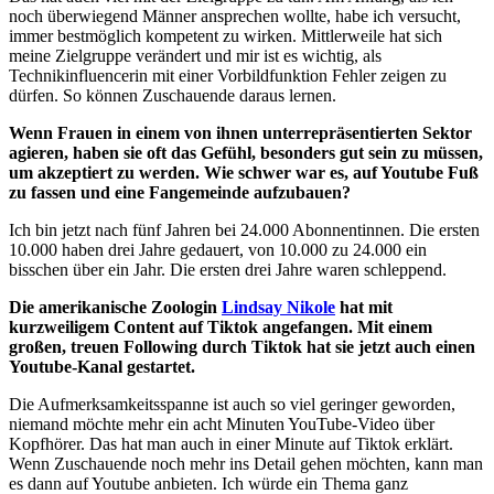
noch überwiegend Männer ansprechen wollte, habe ich versucht,
immer bestmöglich kompetent zu wirken. Mittlerweile hat sich
meine Zielgruppe verändert und mir ist es wichtig, als
Technikinfluencerin mit einer Vorbildfunktion Fehler zeigen zu
dürfen. So können Zuschauende daraus lernen.
Wenn Frauen in einem von ihnen unterrepräsentierten Sektor
agieren, haben sie oft das Gefühl, besonders gut sein zu müssen,
um akzeptiert zu werden. Wie schwer war es, auf Youtube Fuß
zu fassen und eine Fangemeinde aufzubauen?
Ich bin jetzt nach fünf Jahren bei 24.000 Abonnentinnen. Die ersten
10.000 haben drei Jahre gedauert, von 10.000 zu 24.000 ein
bisschen über ein Jahr. Die ersten drei Jahre waren schleppend.
Die amerikanische Zoologin
Lindsay Nikole
hat mit
kurzweiligem Content auf Tiktok angefangen. Mit einem
großen, treuen Following durch Tiktok hat sie jetzt auch einen
Youtube-Kanal gestartet.
Die Aufmerksamkeitsspanne ist auch so viel geringer geworden,
niemand möchte mehr ein acht Minuten YouTube-Video über
Kopfhörer. Das hat man auch in einer Minute auf Tiktok erklärt.
Wenn Zuschauende noch mehr ins Detail gehen möchten, kann man
es dann auf Youtube anbieten. Ich würde ein Thema ganz