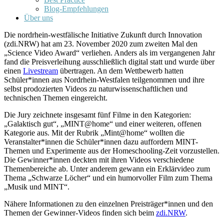
Blog-Empfehlungen
Über uns
Die nordrhein-westfälische Initiative Zukunft durch Innovation
(zdi.NRW) hat am 23. November 2020 zum zweiten Mal den
„Science Video Award“ verliehen. Anders als im vergangenen Jahr
fand die Preisverleihung ausschließlich digital statt und wurde über
einen
Livestream
übertragen. An dem Wettbewerb hatten
Schüler*innen aus Nordrhein-Westfalen teilgenommen und ihre
selbst prodozierten Videos zu naturwissenschaftlichen und
technischen Themen eingereicht.
Die Jury zeichnete insgesamt fünf Filme in den Kategorien:
„Galaktisch gut“, „MINT@home“ und einer weiteren, offenen
Kategorie aus. Mit der Rubrik „Mint@home“ wollten die
Veranstalter*innen die Schüler*innen dazu auffordern MINT-
Themen und Experimente aus der Homeschooling-Zeit vorzustellen.
Die Gewinner*innen deckten mit ihren Videos verschiedene
Themenbereiche ab. Unter anderem gewann ein Erklärvideo zum
Thema „Schwarze Löcher“ und ein humorvoller Film zum Thema
„Musik und MINT“.
Nähere Informationen zu den einzelnen Preisträger*innen und den
Themen der Gewinner-Videos finden sich beim
zdi.NRW
.