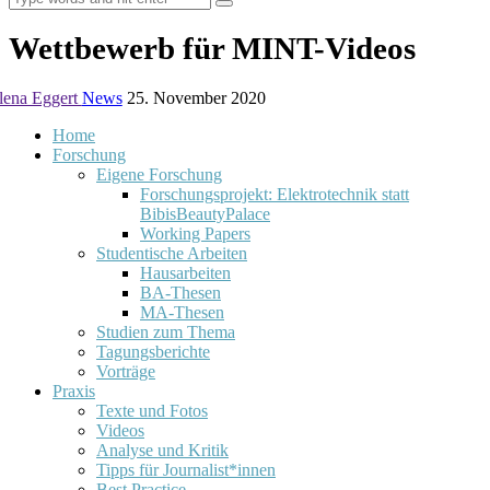
Wettbewerb für MINT-Videos
lena Eggert
News
25. November 2020
Home
Forschung
Eigene Forschung
Forschungsprojekt: Elektrotechnik statt
BibisBeautyPalace
Working Papers
Studentische Arbeiten
Hausarbeiten
BA-Thesen
MA-Thesen
Studien zum Thema
Tagungsberichte
Vorträge
Praxis
Texte und Fotos
Videos
Analyse und Kritik
Tipps für Journalist*innen
Best Practice