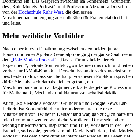
Dortmund ein: Das Gespräch zwischen Isa Sonnenfeld, Gründerin
des „Role Models Podcast“, und Professorin Alexandra Dorschu
von der
Hochschule Ruhr West
, die den ersten
Maschinenbaustudiengang ausschließlich für Frauen etabliert hat
und leitet.
Mehr weibliche Vorbilder
Nach einer kurzen Einstimmung zwischen den beiden jungen
Frauen und einer Applaus-Generalprobe ging der ganze Saal live in
den „
Role Models Podcast
“. „Das ist für uns beide hier ein
Experiment“, betonte Sonnenfeld, „wir kennen uns nicht und hatten
vorher nur E-Mail-Kontakt“. Dorschu bedankte sich zunächst sehr
bescheiden dafür, dass sie überhaupt vor diesem Publikum sprechen
dürfe. Sie habe sich damals nicht zugetraut, ein
Maschinenbaustudium zu beginnen, erklärte die jetzige Professorin
für Mathematik, Mechanik und Naturwissenschaftsdidaktik.
Auch „Role Models Podcast“-Gründerin und Google News Lab
Leiterin Isa Sonnenfeld, die unter anderem auch die erste
Mitarbeiterin von Twitter in Deutschland war, gab zu: „Ich hatte um
mich herum nur wenige weibliche Vorbilder.“ Diese seien aber
wichtig für Motivation, Inspiration und Hilfe, vor allem in der Tech-
Branche, sodass sie, gemeinsam mit David Noël, den „Role Models
Podcast“, bei dem Vorbildfrauen interviewt werden, ins Leben rief.