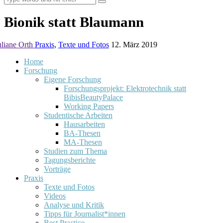
Bionik statt Blaumann
uliane Orth
Praxis
,
Texte und Fotos
12. März 2019
Home
Forschung
Eigene Forschung
Forschungsprojekt: Elektrotechnik statt
BibisBeautyPalace
Working Papers
Studentische Arbeiten
Hausarbeiten
BA-Thesen
MA-Thesen
Studien zum Thema
Tagungsberichte
Vorträge
Praxis
Texte und Fotos
Videos
Analyse und Kritik
Tipps für Journalist*innen
Best Practice