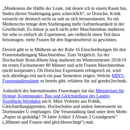
„Mindestens die Hälfte der Leute, mit denen ich in einem Raum bin,
finden diesen Studiengang ganz schrecklich“, so Dorschu. Kritik
versucht sie dennoch nicht zu nah an sich heranzulassen. So ein
Medienecho bringe dem Studiengang mehr Aufmerksamkeit in der
Gesellschaft. Es müsse ja auch nicht jeder Maschinenbau studieren.
Sie sehe es einfach als Experiment, um vielleicht einen Teil dazu
beizutragen, mehr Frauen für den Ingenieurberuf zu gewinnen.
Derzeit gibt es in Mülheim an der Ruhr 16 Einschreibungen für den
Frauenstudiengang Maschinenbau. Zum Vergleich: An der
Hochschule Bonn-Rhein-Sieg studieren im Wintersemester 2018/19
im ersten Fachsemester 80 Männer und acht Frauen Maschinenbau
(nicht kooperativ). Ob Dorschus Experiment erfolgreich ist, wird
sich allerdings erst nach ein paar Semestern zeigen. Welche
MINT-
Frauenstudiengänge
es bereits gibt, erfahren Sie auf gender2technik.
Anlässlich des Internationalen Frauentages hat das
Ministerium für
Heimat, Kommunales, Bau und Gleichstellung des Landes
Nordrhein-Westfalen
am 8. März Vertreter aus Politik,
Gleichstellungsgremien, Hochschulen und andere Interessierte im
Dortmunder U empfangen. Die Veranstaltung fand unter dem Motto
„Papier ist geduldig? 70 Jahre Artikel 3 Absatz 2 Grundgesetz“
(„Männer und Frauen sind gleichberechtigt“) statt.