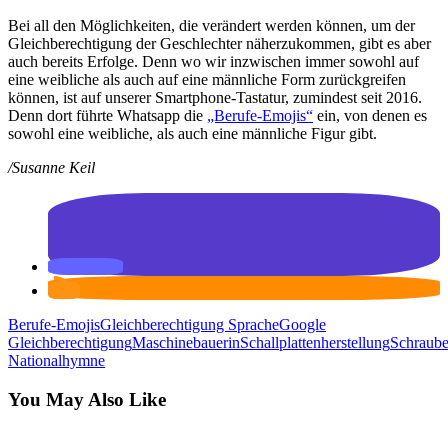
Bei all den Möglichkeiten, die verändert werden können, um der
Gleichberechtigung der Geschlechter näherzukommen, gibt es aber
auch bereits Erfolge. Denn wo wir inzwischen immer sowohl auf
eine weibliche als auch auf eine männliche Form zurückgreifen
können, ist auf unserer Smartphone-Tastatur, zumindest seit 2016.
Denn dort führte Whatsapp die
„Berufe-Emojis“
ein, von denen es
sowohl eine weibliche, als auch eine männliche Figur gibt.
/Susanne Keil
Berufe-Emojis
Gleichberechtigung Sprache
Google
Gleichberechtigung
Maschinebauerin
Schallplattenherstellung
Schraube
Nationalhymne
You May Also Like