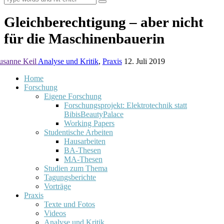
Gleichberechtigung – aber nicht
für die Maschinenbauerin
usanne Keil
Analyse und Kritik
,
Praxis
12. Juli 2019
Home
Forschung
Eigene Forschung
Forschungsprojekt: Elektrotechnik statt
BibisBeautyPalace
Working Papers
Studentische Arbeiten
Hausarbeiten
BA-Thesen
MA-Thesen
Studien zum Thema
Tagungsberichte
Vorträge
Praxis
Texte und Fotos
Videos
Analyse und Kritik