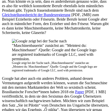
an. Nun könnte es ja sein, dass es andersherum genauso wäre, dass
es also für weiblich konnotierte Berufe ebenfalls kein männliches
Pendant gibt. Typisch frauendominierte Berufe sind nach dem
Gleichstellungsbericht der Bundesregierung
[PDF, 2MB] zum
Beispiel Erzieherin oder Friseurin. Beide Berufe kennt Google aber
auch in männlicher Form, den Erzieher und den Friseur. Warum gibt
es dann keine Maschinenbauerin, keine Mechatronikerin, keine
Schreinerin, keine Glaserin?
Google zeigt bei der Suche nach „Maschinenbauerin“ zunächst an:
„Meintest du: Maschinenbauer“ /Quelle: Google and the Google logo are
registered trademarks of Google LLC, used with permission.
Google hat aber auch ein anderes Problem, anhand dessen
Vermutungen aufgestellt werden können, warum die Suchmaschine
mit den meisten Marktanteilen der Welt so sexistisch scheint.
Brasilianische Forscher*innen haben 2018 ein
Paper
[PDF, 1 MB]
veröffentlicht, in dem sie den Sexismus des Google Übersetzers
wissenschaftlich nachgewiesen haben. Möchten wir zum Beispiel
den Satz „Sie ist Pilotin“ vom Deutschen ins Ungarische übersetzen,
erhalten wir das Ergebnis „Ő pilóta“. Nun übersetzen wir genau