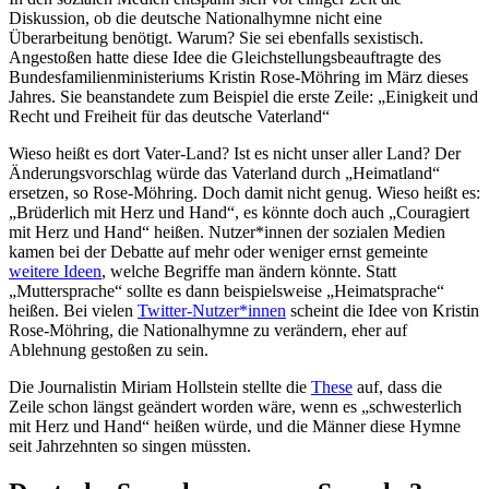
Diskussion, ob die deutsche Nationalhymne nicht eine
Überarbeitung benötigt. Warum? Sie sei ebenfalls sexistisch.
Angestoßen hatte diese Idee die Gleichstellungsbeauftragte des
Bundesfamilienministeriums Kristin Rose-Möhring im März dieses
Jahres. Sie beanstandete zum Beispiel die erste Zeile: „Einigkeit und
Recht und Freiheit für das deutsche Vaterland“
Wieso heißt es dort Vater-Land? Ist es nicht unser aller Land? Der
Änderungsvorschlag würde das Vaterland durch „Heimatland“
ersetzen, so Rose-Möhring. Doch damit nicht genug. Wieso heißt es:
„Brüderlich mit Herz und Hand“, es könnte doch auch „Couragiert
mit Herz und Hand“ heißen. Nutzer*innen der sozialen Medien
kamen bei der Debatte auf mehr oder weniger ernst gemeinte
weitere Ideen
, welche Begriffe man ändern könnte. Statt
„Muttersprache“ sollte es dann beispielsweise „Heimatsprache“
heißen. Bei vielen
Twitter-Nutzer*innen
scheint die Idee von Kristin
Rose-Möhring, die Nationalhymne zu verändern, eher auf
Ablehnung gestoßen zu sein.
Die Journalistin Miriam Hollstein stellte die
These
auf, dass die
Zeile schon längst geändert worden wäre, wenn es „schwesterlich
mit Herz und Hand“ heißen würde, und die Männer diese Hymne
seit Jahrzehnten so singen müssten.