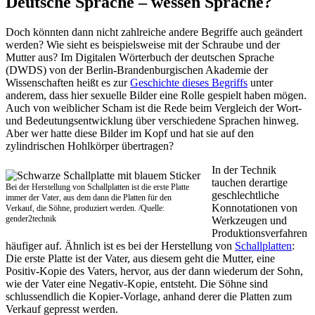
Deutsche Sprache – wessen Sprache?
Doch könnten dann nicht zahlreiche andere Begriffe auch geändert
werden? Wie sieht es beispielsweise mit der Schraube und der
Mutter aus? Im Digitalen Wörterbuch der deutschen Sprache
(DWDS) von der Berlin-Brandenburgischen Akademie der
Wissenschaften heißt es zur
Geschichte dieses Begriffs
unter
anderem, dass hier sexuelle Bilder eine Rolle gespielt haben mögen.
Auch von weiblicher Scham ist die Rede beim Vergleich der Wort-
und Bedeutungsentwicklung über verschiedene Sprachen hinweg.
Aber wer hatte diese Bilder im Kopf und hat sie auf den
zylindrischen Hohlkörper übertragen?
In der Technik
tauchen derartige
Bei der Herstellung von Schallplatten ist die erste Platte
geschlechtliche
immer der Vater, aus dem dann die Platten für den
Konnotationen von
Verkauf, die Söhne, produziert werden. /Quelle:
gender2technik
Werkzeugen und
Produktionsverfahren
häufiger auf. Ähnlich ist es bei der Herstellung von
Schallplatten
:
Die erste Platte ist der Vater, aus diesem geht die Mutter, eine
Positiv-Kopie des Vaters, hervor, aus der dann wiederum der Sohn,
wie der Vater eine Negativ-Kopie, entsteht. Die Söhne sind
schlussendlich die Kopier-Vorlage, anhand derer die Platten zum
Verkauf gepresst werden.