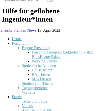
Hilfe für geflohene
Ingenieur*innen
ranziska Franken
News
13. April 2022
Home
Forschung
Eigene Forschung
Forschungsprojekt: Elektrotechnik statt
BibisBeautyPalace
Working Papers
Studentische Arbeiten
Hausarbeiten
BA-Thesen
MA-Thesen
Studien zum Thema
Tagungsberichte
Vorträge
Praxis
Texte und Fotos
Videos
Analyse und Kritik