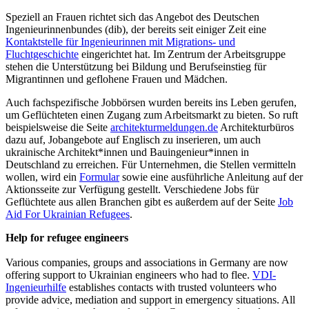
Speziell an Frauen richtet sich das Angebot des Deutschen
Ingenieurinnenbundes (dib), der bereits seit einiger Zeit eine
Kontaktstelle für Ingenieurinnen mit Migrations- und
Fluchtgeschichte
eingerichtet hat. Im Zentrum der Arbeitsgruppe
stehen die Unterstützung bei Bildung und Berufseinstieg für
Migrantinnen und geflohene Frauen und Mädchen.
Auch fachspezifische Jobbörsen wurden bereits ins Leben gerufen,
um Geflüchteten einen Zugang zum Arbeitsmarkt zu bieten. So ruft
beispielsweise die Seite
architekturmeldungen.de
Architekturbüros
dazu auf, Jobangebote auf Englisch zu inserieren, um auch
ukrainische Architekt*innen und Bauingenieur*innen in
Deutschland zu erreichen. Für Unternehmen, die Stellen vermitteln
wollen, wird ein
Formular
sowie eine ausführliche Anleitung auf der
Aktionsseite zur Verfügung gestellt. Verschiedene Jobs für
Geflüchtete aus allen Branchen gibt es außerdem auf der Seite
Job
Aid For Ukrainian Refugees
.
Help for refugee engineers
Various companies, groups and associations in Germany are now
offering support to Ukrainian engineers who had to flee.
VDI-
Ingenieurhilfe
establishes contacts with trusted volunteers who
provide advice, mediation and support in emergency situations. All