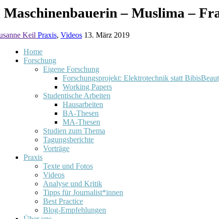
Maschinenbauerin – Muslima – Fr
usanne Keil
Praxis
,
Videos
13. März 2019
Home
Forschung
Eigene Forschung
Forschungsprojekt: Elektrotechnik statt BibisBeau
Working Papers
Studentische Arbeiten
Hausarbeiten
BA-Thesen
MA-Thesen
Studien zum Thema
Tagungsberichte
Vorträge
Praxis
Texte und Fotos
Videos
Analyse und Kritik
Tipps für Journalist*innen
Best Practice
Blog-Empfehlungen
Über uns