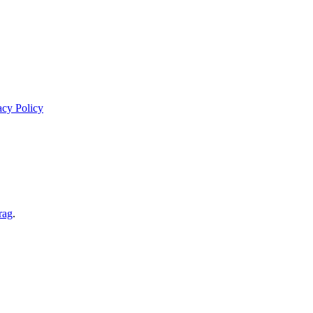
acy Policy
rag
.