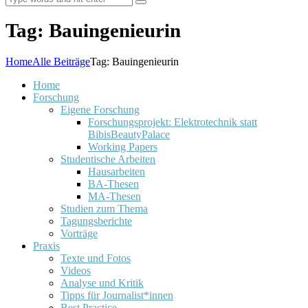
Tag: Bauingenieurin
Home
Alle Beiträge
Tag: Bauingenieurin
Home
Forschung
Eigene Forschung
Forschungsprojekt: Elektrotechnik statt
BibisBeautyPalace
Working Papers
Studentische Arbeiten
Hausarbeiten
BA-Thesen
MA-Thesen
Studien zum Thema
Tagungsberichte
Vorträge
Praxis
Texte und Fotos
Videos
Analyse und Kritik
Tipps für Journalist*innen
Best Practice