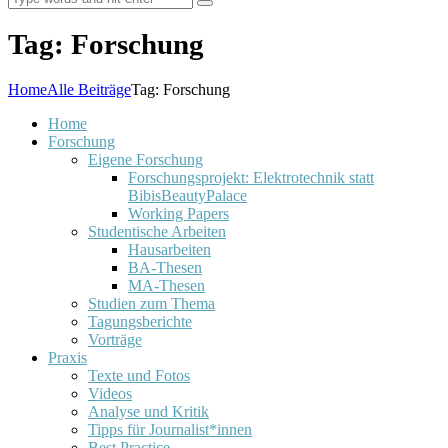
Tag: Forschung
Home
Alle Beiträge
Tag: Forschung
Home
Forschung
Eigene Forschung
Forschungsprojekt: Elektrotechnik statt
BibisBeautyPalace
Working Papers
Studentische Arbeiten
Hausarbeiten
BA-Thesen
MA-Thesen
Studien zum Thema
Tagungsberichte
Vorträge
Praxis
Texte und Fotos
Videos
Analyse und Kritik
Tipps für Journalist*innen
Best Practice