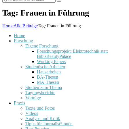
Tag: Frauen in Führung
Home
Alle Beiträge
Tag: Frauen in Führung
Home
Forschung
Eigene Forschung
Forschungsprojekt: Elektrotechnik statt
BibisBeautyPalace
Working Papers
Studentische Arbeiten
Hausarbeiten
BA-Thesen
MA-Thesen
Studien zum Thema
Tagungsberichte
Vorträge
Praxis
Texte und Fotos
Videos
Analyse und Kritik
Tipps für Journalist*innen
Best Practice