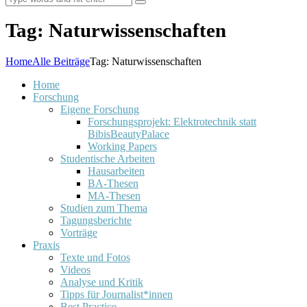
Tag: Naturwissenschaften
Home
Alle Beiträge
Tag: Naturwissenschaften
Home
Forschung
Eigene Forschung
Forschungsprojekt: Elektrotechnik statt
BibisBeautyPalace
Working Papers
Studentische Arbeiten
Hausarbeiten
BA-Thesen
MA-Thesen
Studien zum Thema
Tagungsberichte
Vorträge
Praxis
Texte und Fotos
Videos
Analyse und Kritik
Tipps für Journalist*innen
Best Practice