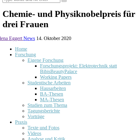
Chemie- und Physiknobelpreis für
drei Frauen
lena Eggert
News
14. Oktober 2020
Home
Forschung
Eigene Forschung
Forschungsprojekt: Elektrotechnik statt
BibisBeautyPalace
Working Papers
Studentische Arbeiten
Hausarbeiten
BA-Thesen
MA-Thesen
Studien zum Thema
Tagungsberichte
Vorträge
Praxis
Texte und Fotos
Videos
Analyse und Kritik