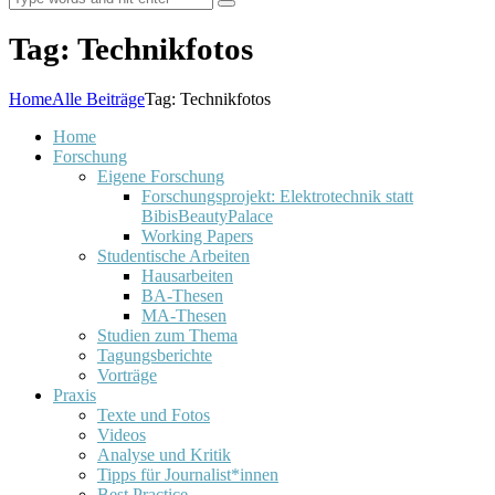
Tag: Technikfotos
Home
Alle Beiträge
Tag: Technikfotos
Home
Forschung
Eigene Forschung
Forschungsprojekt: Elektrotechnik statt
BibisBeautyPalace
Working Papers
Studentische Arbeiten
Hausarbeiten
BA-Thesen
MA-Thesen
Studien zum Thema
Tagungsberichte
Vorträge
Praxis
Texte und Fotos
Videos
Analyse und Kritik
Tipps für Journalist*innen
Best Practice