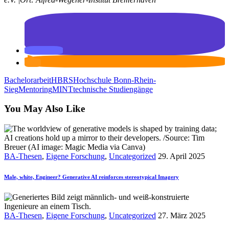
Bachelorarbeit
HBRS
Hochschule Bonn-Rhein-
Sieg
Mentoring
MINT
technische Studiengänge
You May Also Like
BA-Thesen
,
Eigene Forschung
,
Uncategorized
29. April 2025
Male, white, Engineer? Generative AI reinforces stereotypical Imagery
BA-Thesen
,
Eigene Forschung
,
Uncategorized
27. März 2025