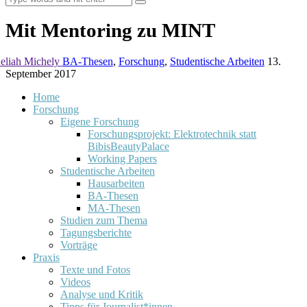
Mit Mentoring zu MINT
eliah Michely
BA-Thesen
,
Forschung
,
Studentische Arbeiten
13.
September 2017
Home
Forschung
Eigene Forschung
Forschungsprojekt: Elektrotechnik statt
BibisBeautyPalace
Working Papers
Studentische Arbeiten
Hausarbeiten
BA-Thesen
MA-Thesen
Studien zum Thema
Tagungsberichte
Vorträge
Praxis
Texte und Fotos
Videos
Analyse und Kritik
Tipps für Journalist*innen