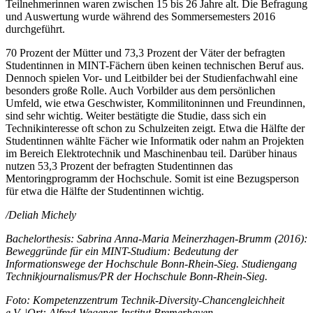
Teilnehmerinnen waren zwischen 15 bis 26 Jahre alt. Die Befragung
und Auswertung wurde während des Sommersemesters 2016
durchgeführt.
70 Prozent der Mütter und 73,3 Prozent der Väter der befragten
Studentinnen in MINT-Fächern üben keinen technischen Beruf aus.
Dennoch spielen Vor- und Leitbilder bei der Studienfachwahl eine
besonders große Rolle. Auch Vorbilder aus dem persönlichen
Umfeld, wie etwa Geschwister, Kommilitoninnen und Freundinnen,
sind sehr wichtig. Weiter bestätigte die Studie, dass sich ein
Technikinteresse oft schon zu Schulzeiten zeigt. Etwa die Hälfte der
Studentinnen wählte Fächer wie Informatik oder nahm an Projekten
im Bereich Elektrotechnik und Maschinenbau teil. Darüber hinaus
nutzen 53,3 Prozent der befragten Studentinnen das
Mentoringprogramm der Hochschule. Somit ist eine Bezugsperson
für etwa die Hälfte der Studentinnen wichtig.
/Deliah Michely
Bachelorthesis: Sabrina Anna-Maria Meinerzhagen-Brumm (2016):
Beweggründe für ein MINT-Studium: Bedeutung der
Informationswege der Hochschule Bonn-Rhein-Sieg. Studiengang
Technikjournalismus/PR der Hochschule Bonn-Rhein-Sieg.
Foto: Kompetenzzentrum Technik-Diversity-Chancengleichheit
e.V. |Ort: Alfred-Wegener-Institut Bremerhaven